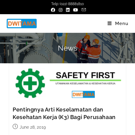
Skip
Telp: (022) 88881810
to
content
Menu
News
Pentingnya Arti Keselamatan dan
Kesehatan Kerja (K3) Bagi Perusahaan
Post
June 28, 2019
published: