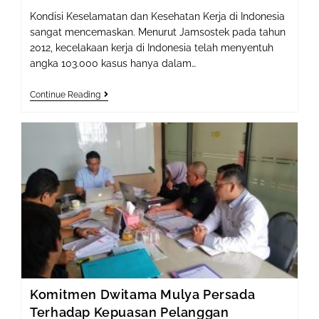
Kondisi Keselamatan dan Kesehatan Kerja di Indonesia
sangat mencemaskan. Menurut Jamsostek pada tahun
2012, kecelakaan kerja di Indonesia telah menyentuh
angka 103.000 kasus hanya dalam…
Pentingnya
Continue Reading
Arti
Keselamatan
Dan
Kesehatan
Kerja
(K3)
Bagi
Perusahaan
Komitmen Dwitama Mulya Persada
Terhadap Kepuasan Pelanggan