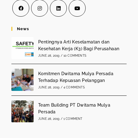
Opens
Opens
Opens
Opens
in
in
in
in
News
a
a
a
a
Pentingnya Arti Keselamatan dan
new
new
new
new
Kesehatan Kerja (K3) Bagi Perusahaan
tab
tab
tab
tab
JUNE 28, 2019
/
10 COMMENTS
Komitmen Dwitama Mulya Persada
Terhadap Kepuasan Pelanggan
JUNE 28, 2019
/
4 COMMENTS
Team Building PT Dwitama Mulya
Persada
JUNE 28, 2019
/
1 COMMENT