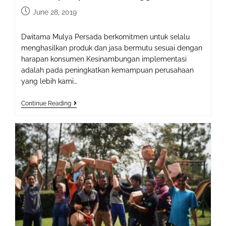
Post
June 28, 2019
published:
Dwitama Mulya Persada berkomitmen untuk selalu
menghasilkan produk dan jasa bermutu sesuai dengan
harapan konsumen Kesinambungan implementasi
adalah pada peningkatkan kemampuan perusahaan
yang lebih kami…
Komitmen
Continue Reading
Dwitama
Mulya
Persada
Terhadap
Kepuasan
Pelanggan