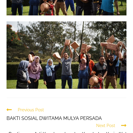
Read
Previous Post
more
BAKTI SOSIAL DWITAMA MULYA PERSADA
articles
Next Post