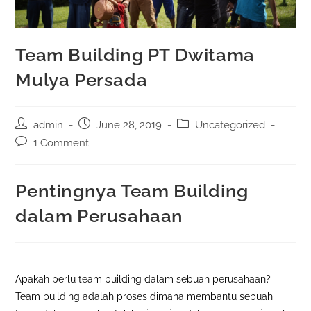
Team Building PT Dwitama
Mulya Persada
Post
Post
Post
admin
June 28, 2019
Uncategorized
author:
published:
category:
Post
1 Comment
comments:
Pentingnya Team Building
dalam Perusahaan
Apakah perlu team building dalam sebuah perusahaan?
Team building adalah proses dimana membantu sebuah