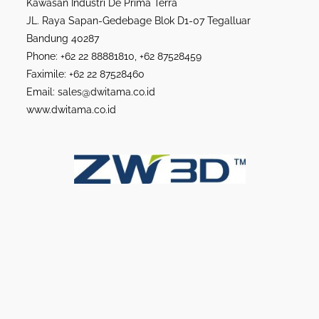
Kawasan Industri De Prima Terra
JL. Raya Sapan-Gedebage Blok D1-07 Tegalluar
Bandung 40287
Phone: +62 22 88881810, +62 87528459
Faximile: +62 22 87528460
Email: sales@dwitama.co.id
www.dwitama.co.id