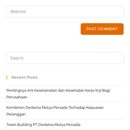
username
email
Enter
to
address
your
comment
to
website
comment
URL
(optional)
Search
this
website
Recent Posts
Pentingnya Arti Keselamatan dan Kesehatan Kerja (K3) Bagi
Perusahaan
Komitmen Dwitama Mulya Persada Terhadap Kepuasan
Pelanggan
Team Building PT Dwitama Mulya Persada