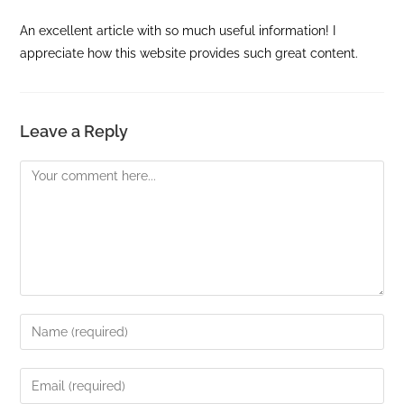
An excellent article with so much useful information! I
appreciate how this website provides such great content.
Leave a Reply
Comment
Enter
your
name
Enter
or
your