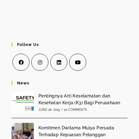
Follow Us
Opens
Opens
Opens
Opens
in
in
in
in
News
a
a
a
a
Pentingnya Arti Keselamatan dan
new
new
new
new
Kesehatan Kerja (K3) Bagi Perusahaan
tab
tab
tab
tab
JUNE 28, 2019
/
10 COMMENTS
Komitmen Dwitama Mulya Persada
Terhadap Kepuasan Pelanggan